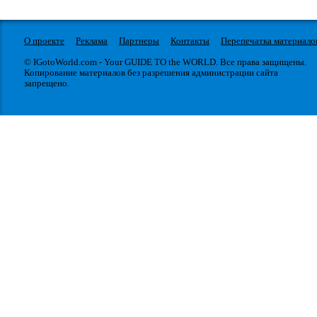
О проекте
Реклама
Партнеры
Контакты
Перепечатка материало
© IGotoWorld.com - Your GUIDE TO the WORLD. Все права защищены.
Копирование материалов без разрешения администрации сайта
запрещено.