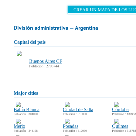
CREAR UN MAPA DE LOS LU
División administrativa — Argentina
capital del pais
Buenos Aires CF
Población : 2703744
major cities
Bahía Blanca
Ciudad de Salta
Córdoba
Población : 304000
Población : 516000
Población : 13095
Merlo
Posadas
Quilmes
Población : 244168
Población : 312060
Población : 518788