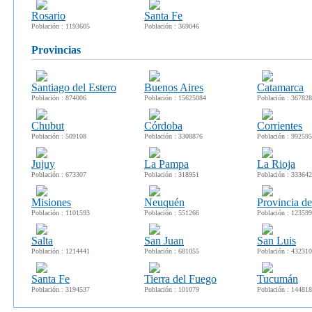
Rosario
Santa Fe
Población : 1193605
Población : 369046
provincias
Santiago del Estero
Buenos Aires
Catamarca
Población : 874006
Población : 15625084
Población : 367828
Chubut
Córdoba
Corrientes
Población : 509108
Población : 3308876
Población : 992595
Jujuy
La Pampa
La Rioja
Población : 673307
Población : 318951
Población : 333642
Misiones
Neuquén
Provincia de
Población : 1101593
Población : 551266
Población : 12359
Salta
San Juan
San Luis
Población : 1214441
Población : 681055
Población : 432310
Santa Fe
Tierra del Fuego
Tucumán
Población : 3194537
Población : 101079
Población : 14481