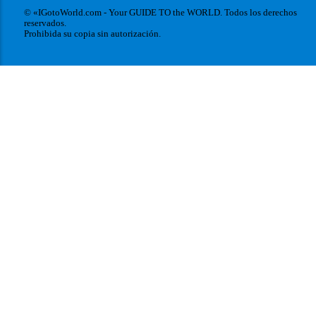
© «IGotoWorld.com - Your GUIDE TO the WORLD. Todos los derechos
reservados.
Prohibida su copia sin autorización.